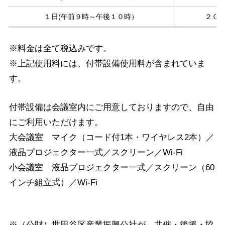
１日(午前９時～午後１０時）
２０
※料金は全て税込みです。
※上記使用料には、付帯設備使用料が含まれていま
す。
付帯設備は会議室内にご用意しておりますので、自由
にご利用いただけます。
大会議室 マイク（コード付1本・ワイヤレス2本）／
液晶プロジェクター一式／スクリーン／Wi-Fi
小会議室 液晶プロジェクター一式／スクリーン（60
インチ組立式）／Wi-Fi
※（公財）世田谷区産業振興公社が、共催・後援・協