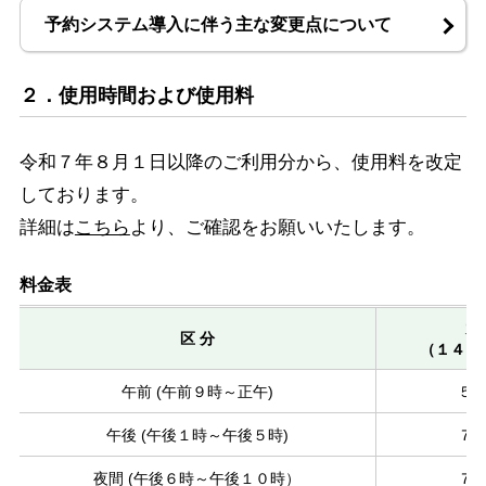
予約システム導入に伴う主な変更点について
２．使用時間および使用料
令和７年８月１日以降のご利用分から、使用料を改定
しております。
詳細は
こちら
より、ご確認をお願いいたします。
料金表
大
区 分
（１４０
午前 (午前９時～正午)
５，
午後 (午後１時～午後５時)
７，
夜間 (午後６時～午後１０時）
７，